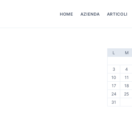
HOME
AZIENDA
ARTICOLI
L
M
3
4
10
11
17
18
24
25
31