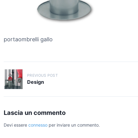
portaombrelli gallo
N
PREVIOUS POST
a
Design
v
i
g
Lascia un commento
a
Devi essere
connesso
per inviare un commento.
z