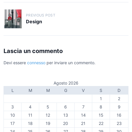
N
PREVIOUS POST
a
Design
v
i
g
Lascia un commento
a
Devi essere
connesso
per inviare un commento.
z
i
o
Agosto 2026
L
M
M
G
V
S
D
n
1
2
e
3
4
5
6
7
8
9
a
10
11
12
13
14
15
16
r
17
18
19
20
21
22
23
t
24
25
26
27
28
29
30